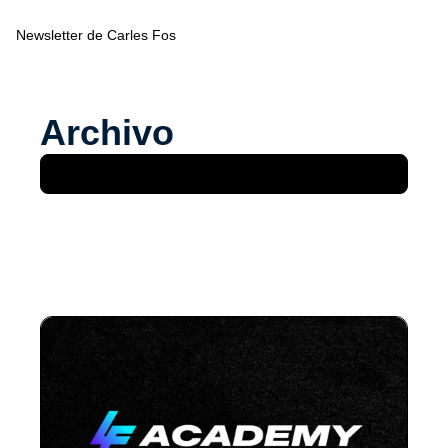
Newsletter de Carles Fos
Escala tu Tienda Online
Aprende más so
Archivo
Guías Gratuitas
Análisis de Marcas
ADS
Mejora Tasa de Conversión
Email Marketing
Estrategia
Reto 21D: BLACK FRIDAY